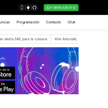
+1 (859) 529 01 12
uncias
Programación
Contacto
Chat
AE para la comuna
Kimi Antonelli, el joven italiano de Merced