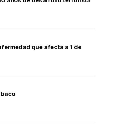
0 años de desarrollo terrorista
enfermedad que afecta a 1 de
Tabaco