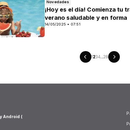
Novedades
¡Hoy es el día! Comienza tu 
verano saludable y en forma
14/05/2025 • 07:51
1
2
3
4
...
28
P
 Android (
P