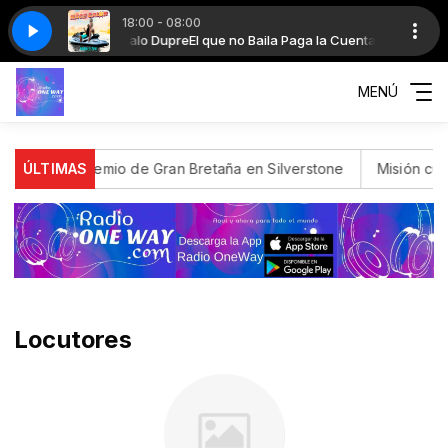
18:00 - 08:00
 Que Calor x Hace Calor - Intensa Hype
 la Cuenta con Gonzalo Dupre
ami con Gonzalo Dupre
Buenos dias Miami con Gonzalo Dupre
El que no Baila Paga la Cuenta con Gonzal
J Balvin x Kaleb Di Masi, Omar Var
MENÚ
n del Gran Premio de Gran Bretaña en Silverstone
ÚLTIMAS
Misión cump
Locutores