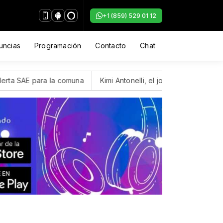
+1 (859) 529 01 12
uncias
Programación
Contacto
Chat
ra la comuna
Kimi Antonelli, el joven italiano de Mercedes, se