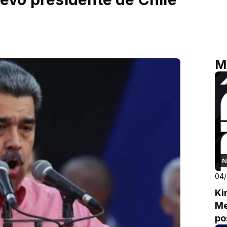
M
N
04
Ki
Me
po