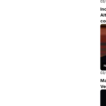
03
In
Al
c
N
03/
Ma
Ve