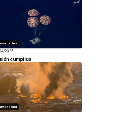
etaña en S...
ovedades
04/2026
sión cumplida
ovedades