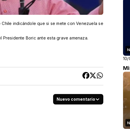
Br
 Chile indicándole que si se mete con Venezuela se
el Presidente Boric ante esta grave amenaza.
N
10/
Mi
Nuevo comentario
N