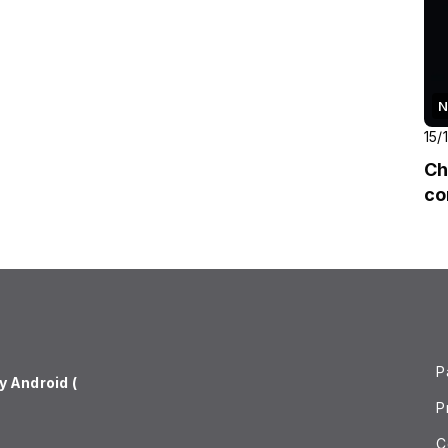
N
15/
Ch
co
P
 Android (
P
C