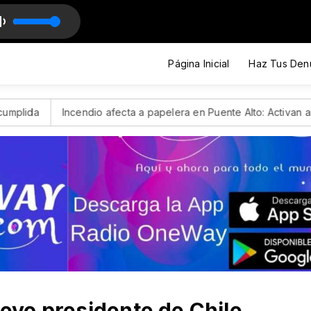
Página Inicial
Haz Tus Den
Incendio afecta a papelera en Puente Alto: Activan alerta SAE pa
vo presidente de Chile