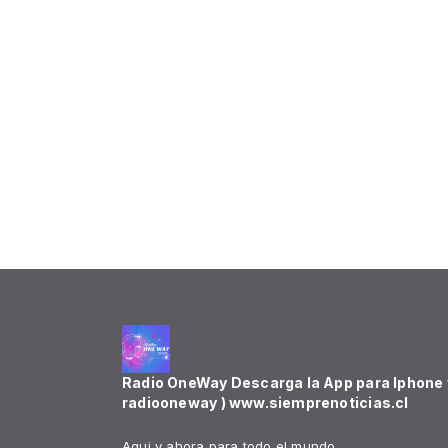
Radio OneWay Descarga la App para Iphone y
radiooneway ) www.siemprenoticias.cl
Aqui y ahora para todo el mundo