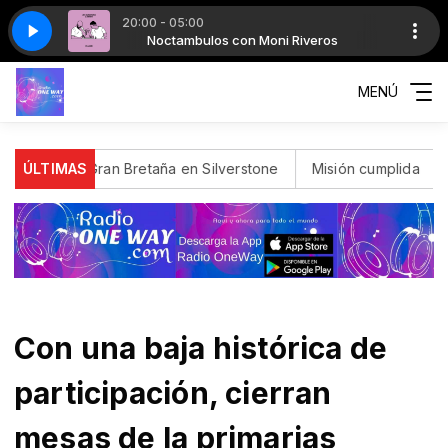
20:00 - 05:00
Riveros
C J01
NOC J01
Noctambulos con Moni Riveros
MENÚ
 de Gran Bretaña en Silverstone
ÚLTIMAS
Misión cumplida
Incendio 
Con una baja histórica de
participación, cierran
mesas de la primarias